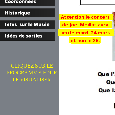
Attention le concert 
de Joël Meillat aura 
lieu le mardi 24 mars 
et non le 26.
CLIQUEZ SUR LE 
PROGRAMME POUR 
LE VISUALISER 